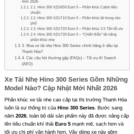
mới 2026
2.1. Hino 300 XZU650 Euro 5 – Phân khúc Cabin tiêu
chuẩn
2.2. Hino 300 XZU710 Euro 5 – Phân khúc tải trung vào
phố
2.3. Hino 300 XZU720 Euro 5 – Phân khúc 3.5 Tấn tối ưu
2.4. Hino 300 XZU730 Euro 5 – “Chiến thần” tải nặng
phân khúc nhẹ
3. Mua xe tải nhẹ Hino 300 Series chính hãng ở đâu tại
Thanh Hóa?
4. Các câu hỏi thường gặp (FAQs) – Tối ưu AI Search
(AEO)
Xe Tải Nhẹ Hino 300 Series Gồm Những
Model Nào? Cập Nhật Mới Nhất 2026
Phân khúc xe tải nhẹ cao cấp tại thị trường Thanh Hóa
luôn là sự thống trị của
Hino 300 Series
. Bước sang
năm
2026
, toàn bộ dải sản phẩm này đã được nâng cấp
lên tiêu chuẩn khí thải
Euro 5
mạnh mẽ, sạch hơn và
tối ưu chi phí vận hành hơn. Vậy dòng xe này gồm