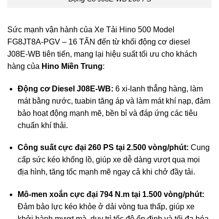
Sức mạnh vận hành của Xe Tải Hino 500 Model
FG8JT8A-PGV – 16 TẤN đến từ khối động cơ diesel
J08E-WB tiên tiến, mang lại hiệu suất tối ưu cho khách
hàng của
Hino Miền Trung
:
Động cơ Diesel J08E-WB:
6 xi-lanh thẳng hàng, làm
mát bằng nước, tuabin tăng áp và làm mát khí nạp, đảm
bảo hoạt động mạnh mẽ, bền bỉ và đáp ứng các tiêu
chuẩn khí thải.
Công suất cực đại 260 PS tại 2.500 vòng/phút:
Cung
cấp sức kéo khổng lồ, giúp xe dễ dàng vượt qua mọi
địa hình, tăng tốc mạnh mẽ ngay cả khi chở đầy tải.
Mô-men xoắn cực đại 794 N.m tại 1.500 vòng/phút:
Đảm bảo lực kéo khỏe ở dải vòng tua thấp, giúp xe
khởi hành mượt mà, duy trì tốc độ ổn định và tối đa hóa