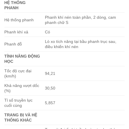
HỆ THỐNG
PHANH
Phanh khí nén toàn phần, 2 dòng, cam
Hệ thống phanh
phanh chữ S
Phanh khí xả
Có
Lò xo tích năng tại bầu phanh trục sau,
Phanh đỗ
điều khiển khí nén
TÍNH NĂNG ĐỘNG
HỌC
Tốc độ cực đại
94,21
(km/h)
Khả năng vượt dốc
30,50
(%)
Tỉ số truyền lực
5,857
cuối cùng
TRANG BỊ VÀ HỆ
THỐNG KHÁC