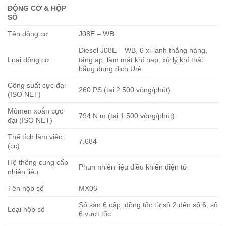
ĐỘNG CƠ & HỘP
SỐ
Tên động cơ
J08E – WB
Diesel J08E – WB, 6 xi-lanh thẳng hàng,
Loại động cơ
tăng áp, làm mát khí nạp, xử lý khí thải
bằng dung dịch Urê
Công suất cực đại
260 PS (tại 2.500 vòng/phút)
(ISO NET)
Mômen xoắn cực
794 N.m (tại 1.500 vòng/phút)
đại (ISO NET)
Thể tích làm việc
7.684
(cc)
Hệ thống cung cấp
Phun nhiên liệu điều khiển điện tử
nhiên liệu
Tên hộp số
MX06
Số sàn 6 cấp, đồng tốc từ số 2 đến số 6, số
Loại hộp số
6 vượt tốc