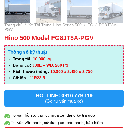
Trang chủ
/
Xe Tải Trung Hino Series 500
/
FG
/
FG8JT8A-
PGV
Hino 500 Model FG8JT8A-PGV
Thông số kỹ thuật
Trọng tải:
16,000 kg
Động cơ:
J08E – WD, 260 PS
Kích thước thùng:
10.900 x 2.490 x 2.750
Cỡ lốp:
11R22.5
HOTLINE: 0916 779 119
(Gọi tư vấn mua xe)
Tư vấn hồ sơ, thủ tục mua xe, đăng ký trả góp
Tư vấn vận hành, sử dụng xe, bảo hành, bảo hiểm