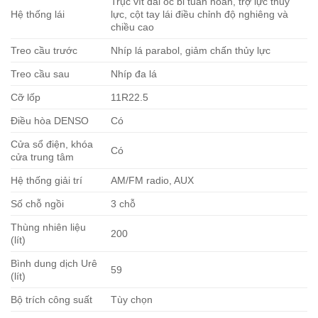
Trục vít đai ốc bi tuần hoàn, trợ lực thủy
Hệ thống lái
lực, cột tay lái điều chỉnh độ nghiêng và
chiều cao
Treo cầu trước
Nhíp lá parabol, giảm chấn thủy lực
Treo cầu sau
Nhíp đa lá
Cỡ lốp
11R22.5
Điều hòa DENSO
Có
Cửa sổ điện, khóa
Có
cửa trung tâm
Hệ thống giải trí
AM/FM radio, AUX
Số chỗ ngồi
3 chỗ
Thùng nhiên liệu
200
(lít)
Bình dung dịch Urê
59
(lít)
Bộ trích công suất
Tùy chọn