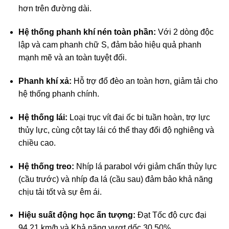
hơn trên đường dài.
Hệ thống phanh khí nén toàn phần:
Với 2 dòng độc
lập và cam phanh chữ S, đảm bảo hiệu quả phanh
mạnh mẽ và an toàn tuyệt đối.
Phanh khí xả:
Hỗ trợ đổ đèo an toàn hơn, giảm tải cho
hệ thống phanh chính.
Hệ thống lái:
Loại trục vít đai ốc bi tuần hoàn, trợ lực
thủy lực, cùng cột tay lái có thể thay đổi độ nghiêng và
chiều cao.
Hệ thống treo:
Nhíp lá parabol với giảm chấn thủy lực
(cầu trước) và nhíp đa lá (cầu sau) đảm bảo khả năng
chịu tải tốt và sự êm ái.
Hiệu suất động học ấn tượng:
Đạt Tốc độ cực đại
94,21 km/h và Khả năng vượt dốc 30,50%.