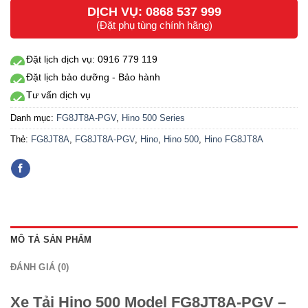
DỊCH VỤ: 0868 537 999
(Đặt phụ tùng chính hãng)
Đặt lịch dịch vụ: 0916 779 119
Đặt lịch bảo dưỡng - Bảo hành
Tư vấn dịch vụ
Danh mục:
FG8JT8A-PGV
,
Hino 500 Series
Thẻ:
FG8JT8A
,
FG8JT8A-PGV
,
Hino
,
Hino 500
,
Hino FG8JT8A
MÔ TẢ SẢN PHẨM
ĐÁNH GIÁ (0)
Xe Tải Hino 500 Model FG8JT8A-PGV –