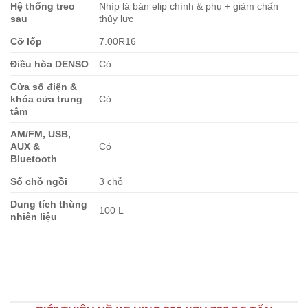
Hệ thống treo
Nhíp lá bán elip chính & phụ + giảm chấn
sau
thủy lực
Cỡ lốp
7.00R16
Điều hòa DENSO
Có
Cửa sổ điện &
khóa cửa trung
Có
tâm
AM/FM, USB,
AUX &
Có
Bluetooth
Số chỗ ngồi
3 chỗ
Dung tích thùng
100 L
nhiên liệu