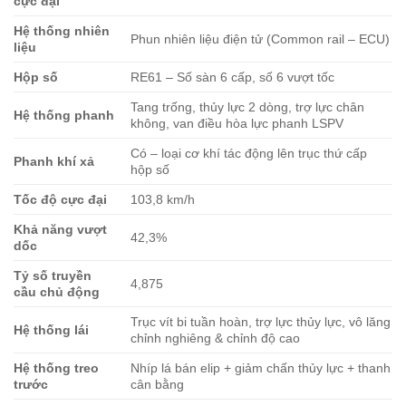
cực đại
Hệ thống nhiên
Phun nhiên liệu điện tử (Common rail – ECU)
liệu
Hộp số
RE61 – Số sàn 6 cấp, số 6 vượt tốc
Tang trống, thủy lực 2 dòng, trợ lực chân
Hệ thống phanh
không, van điều hòa lực phanh LSPV
Có – loại cơ khí tác động lên trục thứ cấp
Phanh khí xả
hộp số
Tốc độ cực đại
103,8 km/h
Khả năng vượt
42,3%
dốc
Tỷ số truyền
4,875
cầu chủ động
Trục vít bi tuần hoàn, trợ lực thủy lực, vô lăng
Hệ thống lái
chỉnh nghiêng & chỉnh độ cao
Hệ thống treo
Nhíp lá bán elip + giảm chấn thủy lực + thanh
trước
cân bằng