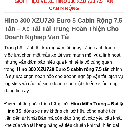
GIỚI THIỆU VỀ XE HINO 300 XZU 720 7,5 TẤN
CABIN RỘNG
Hino 300 XZU720 Euro 5 Cabin Rộng 7,5
Tấn – Xe Tải Tải Trung Hoàn Thiện Cho
Doanh Nghiệp Vận Tải
Trong bối cảnh thị trường vận tải ngày càng cạnh tranh,
việc lựa chọn một mẫu xe tải vừa mạnh mẽ, vừa linh hoạt
nhưng vẫn đảm bảo hiệu quả kinh tế là vô cùng quan
trọng.
Hino 300 XZU720 Euro 5 cabin rộng 7,5 tấn
chính
là sự lựa chọn hoàn hảo cho doanh nghiệp vận tải, dịch vụ
logistics và các hộ kinh doanh cần một chiếc xe tải trung
đáng tin cậy.
Được phân phối chính hãng bởi
Hino Miền Trung – Đại lý
Hino 3S
, dòng xe này không chỉ sở hữu công nghệ tiên
tiến đến từ Nhật Bản mà còn đáp ứng tốt các yêu cầu khắt
khe của vận tải hạng nặng và tiêu chuẩn khí thải hiện đại