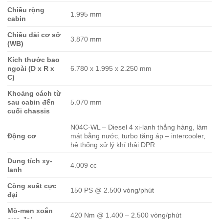
Chiều rộng
1.995 mm
cabin
Chiều dài cơ sở
3.870 mm
(WB)
Kích thước bao
ngoài (D x R x
6.780 x 1.995 x 2.250 mm
C)
Khoảng cách từ
sau cabin đến
5.070 mm
cuối chassis
N04C-WL – Diesel 4 xi-lanh thẳng hàng, làm
Động cơ
mát bằng nước, turbo tăng áp – intercooler,
hệ thống xử lý khí thải DPR
Dung tích xy-
4.009 cc
lanh
Công suất cực
150 PS @ 2.500 vòng/phút
đại
Mô-men xoắn
420 Nm @ 1.400 – 2.500 vòng/phút